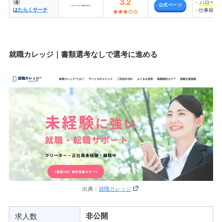
3.2
・
ハローワ
公式ページ
はたらくサーチ
・仕事探し
就職カレッジ｜書類選考なしで選考に進める
出典：
就職カレッジ
求人数
非公開