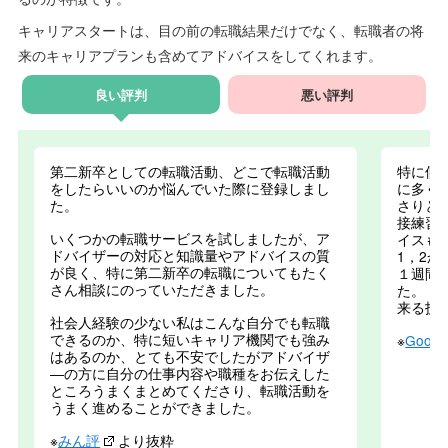
キャリアスタートは、目の前の転職結果だけでなく、転職者の将
来のキャリアプランも含めてアドバイスをしてくれます。
良い評判
悪い評判
第二新卒としての転職活動、どこで転職活動
特に個
をしたらいいのか悩んでいた際に登録しまし
に多く
た。
さりと
接練習
いくつかの転職サービスを試しましたが、ア
イスも
ドバイザーの対応と知識量やアドバイスの質
1，2
が良く、特に第二新卒の転職についてもたく
１週間
さん相談にのっていただきました。
た。 
来る技
社会人経験の少ない私はこんな自分でも転職
できるのか、特に短いキャリア機関でも強み
※
Goog
はあるのか、とても不安でしたがアドバイザ
―の方に自分の仕事内容や職種をお伝えした
ところうまくまとめてくださり、転職活動を
うまく進めることができました。
※
みん評
より抜粋