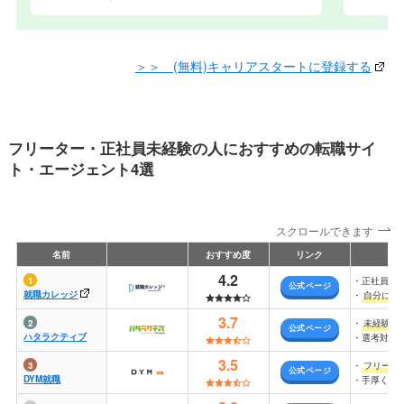
＞＞ (無料)キャリアスタートに登録する
フリーター・正社員未経験の人におすすめの転職サイ
ト・エージェント4選
スクロールできます
名前
おすすめ度
リンク
4.2
・正社員経
公式ページ
就職カレッジ
・
自分に合
3.7
・
未経験か
公式ページ
ハタラクティブ
・選考対策
3.5
・
フリータ
公式ページ
DYM就職
・手厚くサ