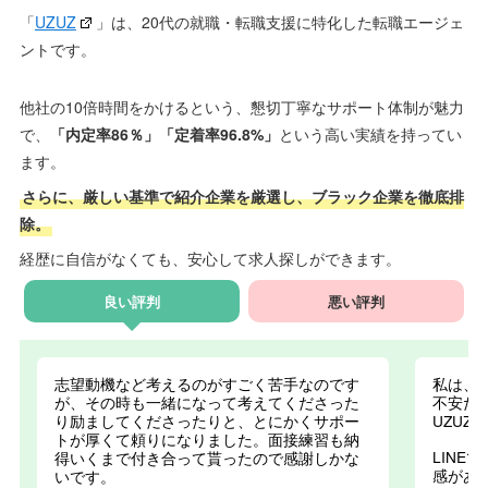
「
UZUZ
」は、20代の就職・転職支援に特化した転職エージェ
ントです。
他社の10倍時間をかけるという、懇切丁寧なサポート体制が魅力
で、
「内定率86％」「定着率96.8%」
という高い実績を持ってい
ます。
さらに、厳しい基準で紹介企業を厳選し、ブラック企業を徹底排
除。
経歴に自信がなくても、安心して求人探しができます。
良い評判
悪い評判
志望動機など考えるのがすごく苦手なのです
私は、
が、その時も一緒になって考えてくださった
不安だ
り励ましてくださったりと、とにかくサポー
UZU
トが厚くて頼りになりました。面接練習も納
LIN
得いくまで付き合って貰ったので感謝しかな
感があ
いです。