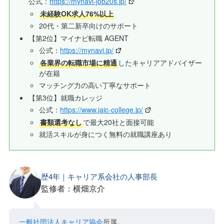
公式：
https://mynavi-job20s.jp/
未経験OK求人76%以上
20代・第二新卒向けのサポート
【第2位】マイナビ転職 AGENT
公式：
https://mynavi.jp/
各業界の転職市場に精通
したキャリアアドバイザー
が在籍
マッチング力の高い丁寧なサポート
【第3位】就職カレッジ
公式：
https://www.jaic-college.jp/
書類選考なし
で最大20社と面接可能
就活スキルが身につく無料の就職講座あり
歴4年｜キャリア系会社の人事部長
監修者：横畑京介
一般社団法人キャリア協会
所属。