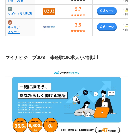
ジョブ20’s
・的確
3.7
・
転職
公式ページ
ウズキャリ(UZUZ)
・自分
3.5
・
ホワ
公式ページ
キャリア
・自分
スタート
マイナビジョブ20’s｜未経験OK求人が7割以上