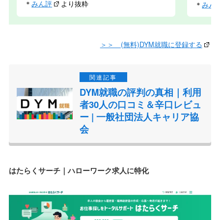
＊
みん評
より抜粋
＊
みん
＞＞ (無料)DYM就職に登録する
DYM就職の評判の真相｜利用
者30人の口コミ＆辛口レビュ
ー | 一般社団法人キャリア協
会
はたらくサーチ｜ハローワーク求人に特化