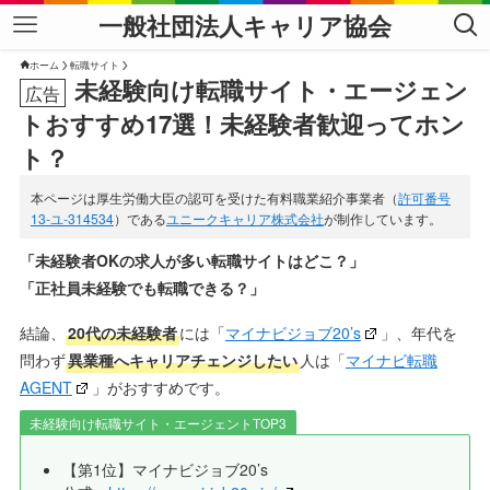
一般社団法人キャリア協会
ホーム
転職サイト
未経験向け転職サイト・エージェン
トおすすめ17選！未経験者歓迎ってホン
ト？
本ページは厚生労働大臣の認可を受けた有料職業紹介事業者（
許可番号
13-ユ-314534
）である
ユニークキャリア株式会社
が制作しています。
「未経験者OKの求人が多い転職サイトはどこ？」
「正社員未経験でも転職できる？」
結論、
20代の未経験者
には「
マイナビジョブ20’s
」、年代を
問わず
異業種へキャリアチェンジしたい
人は「
マイナビ転職
AGENT
」がおすすめです。
未経験向け転職サイト・エージェントTOP3
【第1位】マイナビジョブ20’s