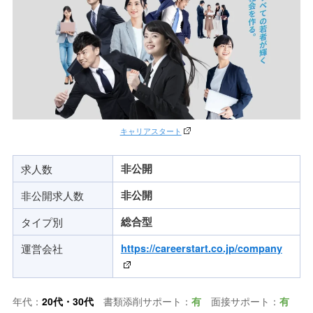
キャリアスタート
求人数
非公開
非公開求人数
非公開
タイプ別
総合型
運営会社
https://careerstart.co.jp/company
年代：
20代・
30代
書類添削サポート：
有
面接サポート：
有