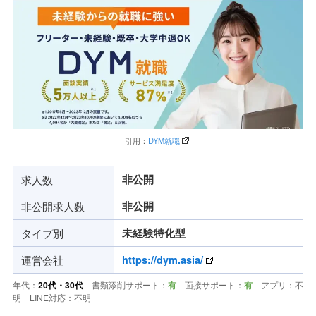
引用：
DYM就職
求人数
非公開
非公開求人数
非公開
タイプ別
未経験特化
型
運営会社
https://dym.asia/
年代：
20代・30代
書類添削サポート：
有
面接サポート：
有
アプリ：
不
明
LINE対応：
不明