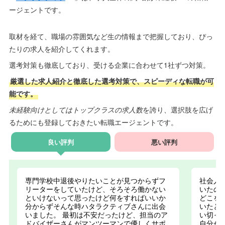
ージェントです。
取材を経て、職場の雰囲気など生の情報まで把握しており、ぴっ
たりの求人を紹介してくれます。
選考対策も徹底しており、受ける企業に合わせて1社ずつ対策。
厳選した求人紹介と徹底した選考対策で、スピーディな転職が可
能です。
未経験向けとしてはトップクラスの求人数
を誇り、選択肢を広げ
るためにも登録しておきたい転職エージェントです。
良い評判
悪い評判
専門学校中退後やりたいことが見つからずフ
社会人
リーターをしていたけど、そろそろ働かない
いたの
といけないって思ったけど何をすればいいか
どこを
分からずそんな時ハタラクティブさんに出会
いたと
いました。 最初は不安だったけど、担当のア
い切っ
ドバイザーさんがマンツーマンで優しくサポ
自分が