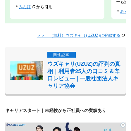
ーも進
＊
みん評
から引用
＊
みん
＞＞ （無料）ウズキャリ(UZUZ)に登録する
ウズキャリ(UZUZ)の評判の真
相｜利用者25人の口コミ＆辛
口レビュー | 一般社団法人キ
ャリア協会
キャリアスタート｜未経験から正社員への実績あり