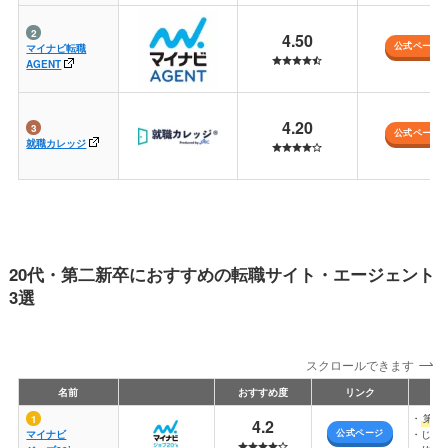
4.50
公式ページ
マイナビ転職
AGENT
4.20
公式ページ
就職カレッジ
20代・第二新卒におすすめの転職サイト・エージェント
3選
スクロールできます
名前
おすすめ度
リンク
・
第二
4.2
公式ページ
マイナビ
・じっ