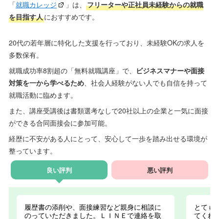
「
就職カレッジ
」は、
フリーターや正社員未経験からの就職
を目指す人
におすすめです。
20代の若年層に特化した支援を行っており、未経験OKの求人を
多数保有。
就職成功率8割超の「無料就職講座」で、
ビジネスマナーや面接
対策を一から学べるため
、社会人経験がない人でも自信を持って
就職活動に臨めます。
また、講座受講後は書類選考なしで20社以上の企業と一気に面接
ができる合同面接会に参加可能。
経歴に不安がある人にとって、安心して一歩を踏み出せる環境が
整っています。
良い評判
悪い評判
履歴書の添削や、面接練習など親身に相談に
とても
のっていただきました。ＬＩＮＥで連絡を取
てくれ