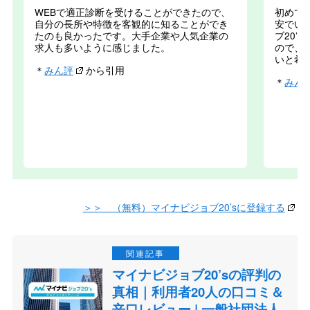
WEBで適正診断を受けることができたので、
初めて
自分の長所や特徴を客観的に知ることができ
安でい
たのも良かったです。大手企業や人気企業の
ブ20’
求人も多いように感じました。
ので、
いと希
＊
みん評
から引用
＊
みん
＞＞ （無料）マイナビジョブ20’sに登録する
マイナビジョブ20’sの評判の
真相｜利用者20人の口コミ＆
辛口レビュー | 一般社団法人