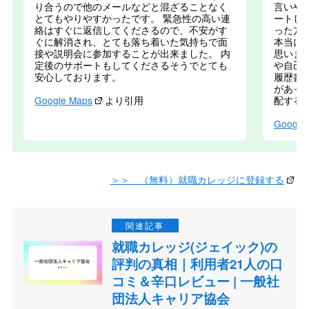
り合うので他のメールなどと混ざることなく
言いや
とてもやりやすかったです。 緊急性の高い連
ートし
絡はすぐに返信してくださるので、不安がす
った方
ぐに解消され、とても落ち着いた気持ちで面
本当に
接や説明会に参加することが出来ました。 内
思いま
定後のサポートもしてくださるそうでとても
や自己
安心しております。
履歴書
があっ
Google Maps
より引用
配する
Google
＞＞ （無料）就職カレッジに登録する
就職カレッジ(ジェイック)の
評判の真相｜利用者21人の口
コミ＆辛口レビュー | 一般社
団法人キャリア協会