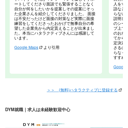
ートしてくださり面談でも緊張することなく
人をす
自分が何をしたいかを提案しその提案にそっ
語など
た企業さんを紹介してくださりました。 面接
らない
は不安だったけど面接の対策など実際に面接
説明し
練習をしてくださったおかげで無事自分の希
のシー
望した企業先から内定貰えることが出来まし
ブ上で
た。本当にハタラクティブさんには感謝して
のおか
います。
てから
定決定
Google Maps
より引用
さるの
らなく
すすめ
Google
＞＞ (無料)ハタラクティブに登録する
DYM就職｜求人は未経験歓迎中心