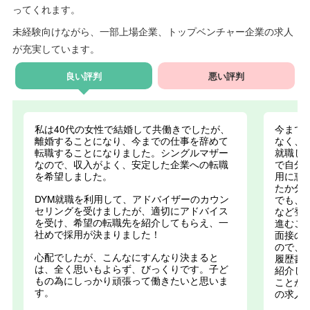
ってくれます。
未経験向けながら、一部上場企業、トップベンチャー企業の求人
が充実しています。
良い評判
悪い評判
私は40代の女性で結婚して共働きでしたが、
今まで
離婚することになり、今までの仕事を辞めて
なく、
転職することになりました。シングルマザー
就職し
なので、収入がよく、安定した企業への転職
で自分
を希望しました。
用に恵
たか分
DYM就職を利用して、アドバイザーのカウン
でも、
セリングを受けましたが、適切にアドバイス
など登
を受け、希望の転職先を紹介してもらえ、一
進むこ
社めで採用が決まりました！
面接の
ので、
心配でしたが、こんなにすんなり決まると
履歴書
は、全く思いもよらず、びっくりです。子ど
紹介し
もの為にしっかり頑張って働きたいと思いま
ことが
す。
の求人