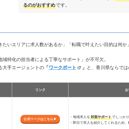
るのがおすすめ
です。
きたいエリアに求人数があるか」「転職で叶えたい目的は何か
「地域特化の担当者による丁寧なサポート」が不可欠。
る大手エージェントの
「
ワークポート
」
と、香川県ならでは
リンク
お
・地域求人を
対面サポート
でしっか
公式ページはこちら▶︎
・即日で求人を紹介してくれるため、