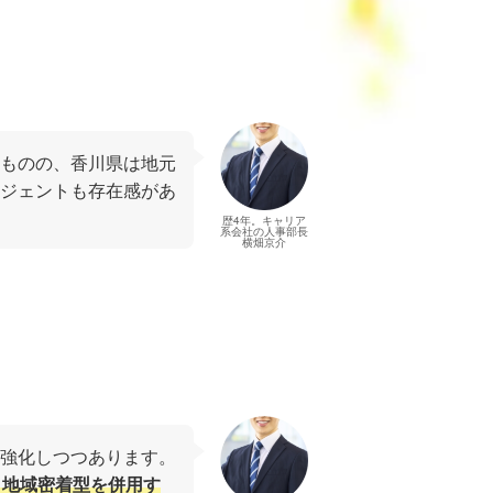
ものの、香川県は地元
ジェントも存在感があ
歴4年。キャリア
系会社の人事部長
横畑京介
強化しつつあります。
と地域密着型を併用す