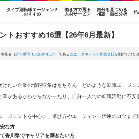
タイプ別転職エージェント
働き方で選ぶ
自分を見つめる
私
おすすめ
人材サービス
相談・自己分析
ントおすすめ16選【26年6月最新】
介事業者（
許可番号 13-ユ-314534
）である
ユニークキャリア株式会社
が制作してい
受けたい企業の情報収集はもちろん「どのような転職エージェ
企業があるかわからなかったり、自分一人での転職活動に不安
エージェントを中心に、選び方やエージェント活用のコツまで
安な方
して香川県でキャリアを築きたい方