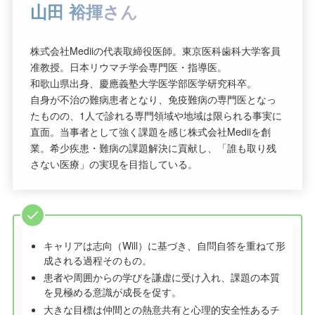
山田 裕揮さん
株式会社Mediiの代表取締役医師。東京医科歯科大学客員
准教授。日本リウマチ学会専門医・指導医。
和歌山県出身、慶應義塾大学医学部医学研究科卒。
自身が不治の難病患者となり、免疫難病の専門医となっ
たものの、1人で診れる専門領域や地域は限られる事実に
直面。当事者として強く課題を感じ株式会社Mediiを創
業。希少疾患・難病の課題解決に貢献し、「誰も取り残
さない医療」の実現を目指している。
キャリアは志向（Will）に基づき、自問自答を重ねて形
成される過程そのもの。
患者や周囲からの学びを謙虚に受け入れ、課題の本質
を見極める意識が成長を促す。
大きな目標は仲間との熱意共有と心理的安全性あるチ