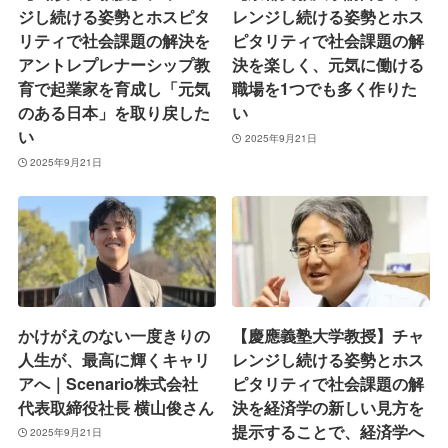
ジし続ける姿勢とホスピタ
レンジし続ける姿勢とホス
リティで社会課題の解決を
ピタリティで社会課題の解
アントレプレナーシップ教
決を楽しく、元気に働ける
育で起業家を育成し「元気
職場を1つでも多く作りた
のある日本」を取り戻した
い
い
2025年9月21日
2025年9月21日
かけがえのない一度きりの
【慶應義塾大学教授】チャ
人生が、最高に輝くキャリ
レンジし続ける姿勢とホス
アへ｜Scenario株式会社
ピタリティで社会課題の解
代表取締役社長 横山俊さん
決を経済学の新しい見方を
提示することで、経済学へ
2025年9月21日