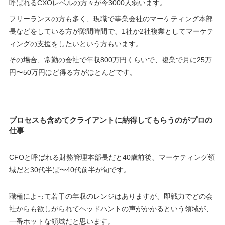
呼ばれるCXOレベルの方々が今3000人弱います。
フリーランスの方も多く、現職で事業会社のマーケティング本部
長などをしている方が隙間時間で、1社か2社複業としてマーケテ
ィングの支援をしたいという方もいます。
その場合、常勤の会社で年収800万円くらいで、複業で月に25万
円〜50万円ほど得る方がほとんどです。
プロセスも含めてクライアントに納得してもらうのがプロの
仕事
CFOと呼ばれる財務管理本部長だと40歳前後、マーケティング領
域だと30代半ば〜40代前半が旬です。
職種によって若干の年収のレンジはありますが、即戦力でどの会
社からも欲しがられてヘッドハントの声がかかるという領域が、
一番ホットな領域だと思います。