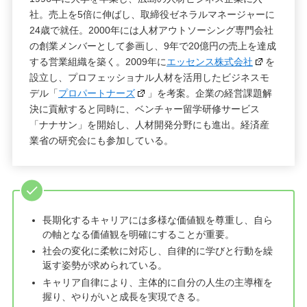
社。売上を5倍に伸ばし、取締役ゼネラルマネージャーに
24歳で就任。2000年には人材アウトソーシング専門会社
の創業メンバーとして参画し、9年で20億円の売上を達成
する営業組織を築く。2009年に
エッセンス株式会社
を
設立し、プロフェッショナル人材を活用したビジネスモ
デル「
プロパートナーズ
」を考案。企業の経営課題解
決に貢献すると同時に、ベンチャー留学研修サービス
「ナナサン」を開始し、人材開発分野にも進出。経済産
業省の研究会にも参加している。
長期化するキャリアには多様な価値観を尊重し、自ら
の軸となる価値観を明確にすることが重要。
社会の変化に柔軟に対応し、自律的に学びと行動を繰
返す姿勢が求められている。
キャリア自律により、主体的に自分の人生の主導権を
握り、やりがいと成長を実現できる。