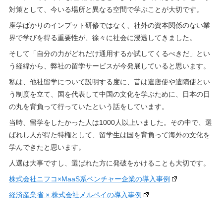
対策として、今いる場所と異なる空間で学ぶことが大切です。
座学ばかりのインプット研修ではなく、社外の資本関係のない業
界で学びを得る重要性が、徐々に社会に浸透してきました。
そして「自分の力がどれだけ通用するか試してくるべきだ」とい
う経緯から、弊社の留学サービスが今発展していると思います。
私は、他社留学について説明する度に、昔は遣唐使や遣隋使とい
う制度を立て、国を代表して中国の文化を学ぶために、日本の日
の丸を背負って行っていたという話をしています。
当時、留学をしたかった人は1000人以上いました。その中で、選
ばれし人が得た特権として、留学生は国を背負って海外の文化を
学んできたと思います。
人選は大事ですし、選ばれた方に発破をかけることも大切です。
株式会社ニフコ×MaaS系ベンチャー企業の導入事例
経済産業省 × 株式会社メルペイの導入事例