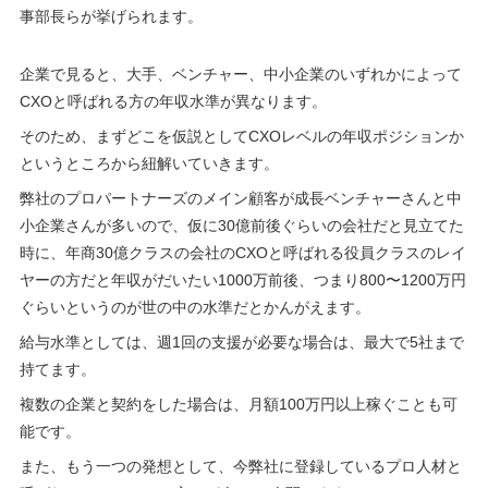
事部長らが挙げられます。
企業で見ると、大手、ベンチャー、中小企業のいずれかによって
CXOと呼ばれる方の年収水準が異なります。
そのため、まずどこを仮説としてCXOレベルの年収ポジションか
というところから紐解いていきます。
弊社のプロパートナーズのメイン顧客が成長ベンチャーさんと中
小企業さんが多いので、仮に30億前後ぐらいの会社だと見立てた
時に、年商30億クラスの会社のCXOと呼ばれる役員クラスのレイ
ヤーの方だと年収がだいたい1000万前後、つまり800〜1200万円
ぐらいというのが世の中の水準だとかんがえます。
給与水準としては、週1回の支援が必要な場合は、最大で5社まで
持てます。
複数の企業と契約をした場合は、月額100万円以上稼ぐことも可
能です。
また、もう一つの発想として、今弊社に登録しているプロ人材と