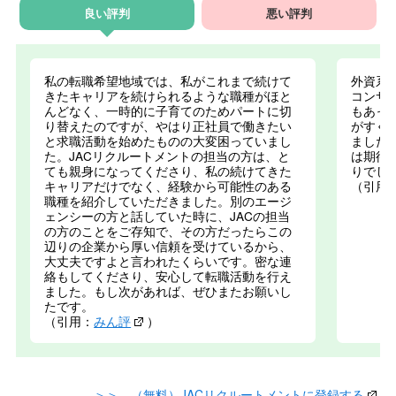
良い評判
悪い評判
私の転職希望地域では、私がこれまで続けて
外資系
きたキャリアを続けられるような職種がほと
コンサ
んどなく、一時的に子育てのためパートに切
もあっ
り替えたのですが、やはり正社員で働きたい
がすぐ
と求職活動を始めたものの大変困っていまし
ました
た。JACリクルートメントの担当の方は、と
は期待
ても親身になってくださり、私の続けてきた
りでし
キャリアだけでなく、経験から可能性のある
（引用
職種を紹介していただきました。別のエージ
ェンシーの方と話していた時に、JACの担当
の方のことをご存知で、その方だったらこの
辺りの企業から厚い信頼を受けているから、
大丈夫ですよと言われたくらいです。密な連
絡もしてくださり、安心して転職活動を行え
ました。もし次があれば、ぜひまたお願いし
たです。
（引用：
みん評
）
＞＞ （無料）JACリクルートメントに登録する