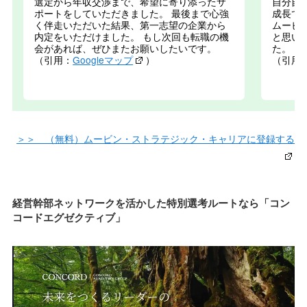
選定から年収交渉まで、希望に寄り添ったサ
自分自
ポートをしていただきました。 最後まで心強
成長で
く伴走いただいた結果、第一志望の企業から
ムービ
内定をいただけました。 もし次回も転職の機
と思い
会があれば、ぜひまたお願いしたいです。
た。
（引用：
Googleマップ
）
（引用
＞＞ （無料）ムービン・ストラテジック・キャリアに登録する
経営幹部ネットワークを活かした特別選考ルートなら「コン
コードエグゼクティブ」