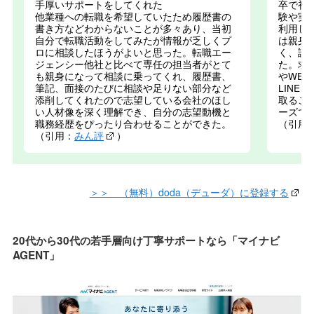
手厚いサポートをしてくれた
卒で初
他業種への転職を希望していたため履歴書の
験や実
書き方などわからないことが多々あり、当初
利用し
自分で転職活動をしてみたが情報が乏しくプ
は親身
ロに相談したほうがよいと思った。転職エー
く、論
ジェンシー他社と比べて専任の担当者がとて
た。求
も親身になって相談に乗ってくれ、履歴書、
やWE
筆記、面接のたびに相談や足りない部分など
LIN
添削してくれたので志望している会社のほし
取るこ
い人材像を深く理解でき、自分の志望動機と
ーズで
職務経歴をぴったり合わせることができた。
（引用
（引用：
みん評
）
＞＞ （無料）doda（デューダ）に登録する
20代から30代の若手層向け丁寧サポートなら「マイナビ
AGENT」