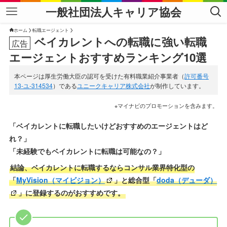
一般社団法人キャリア協会
ホーム
転職エージェント
ベイカレントへの転職に強い転職
エージェントおすすめランキング10選
本ページは厚生労働大臣の認可を受けた有料職業紹介事業者（
許可番号
13-ユ-314534
）である
ユニークキャリア株式会社
が制作しています。
※マイナビのプロモーションを含みます。
「ベイカレントに転職したいけどおすすめのエージェントはど
れ？」
「未経験でもベイカレントに転職は可能なの？」
結論、ベイカレントに転職するならコンサル業界特化型の
「
MyVision（マイビジョン）
」と総合型「
doda（デューダ）
」に登録するのがおすすめです。