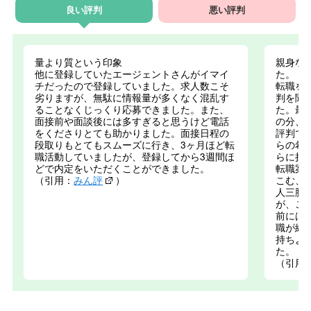
良い評判
悪い評判
量より質という印象
親身な
他に登録していたエージェントさんがイマイ
た。
チだったので登録していました。求人数こそ
転職を
劣りますが、無駄に情報量が多くなく混乱す
判を聞
ることなくじっくり応募できました。また、
た。最
面接前や面談後には多すぎると思うけど電話
の分、
をくださりとても助かりました。面接日程の
評判で
段取りもとてもスムーズに行き、3ヶ月ほど転
らの希
職活動していましたが、登録してから3週間ほ
らに担
どで内定をいただくことができました。
転職案
（引用：
みん評
）
こむ、
人三脚
が、こ
前には
職が終
持ちよ
た。
（引用