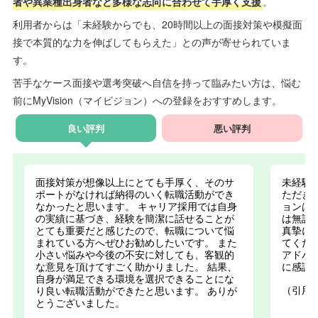
者や異業種出身者など多様な志向に合わせて手厚く支援
。
利用者からは「未経験からでも、20時間以上の面接対策や模擬面
接で本質的な力を伸ばしてもらえた」との声が寄せられていま
す。
苦手なケース面接や選考突破へ自信を持って臨みたい方は、悩む
前にMyVision（マイビジョン）への登録をおすすめします。
良い評判
悪い評判
面接対策が想像以上にとても手厚く、そのサ
未経験
ポートがなければ納得のいく転職活動ができ
ただき
なかったと思います。 キャリア採用では自身
ョンは
の実績に基づき、経験を簡潔に話せることが
は無謀
とても重要だと感じたので、転職について悩
真摯に
まれている方へぜひお勧めしたいです。 また
てくだ
小さい悩みや今後の不安に対しても、客観的
アドバ
な意見を頂けてすごく助かりました。 結果、
に感謝
自身が満足できる環境を選択できることにな
（引用
り良い転職活動ができたと思います。 ありが
とうございました。