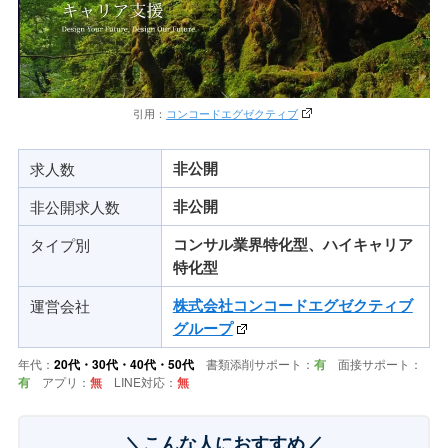
引用：
コンコードエグゼクティブ
求人数
非公開
非公開求人数
非公開
タイプ別
コンサル業界特化型、
ハイキャリア
特化型
運営会社
株式会社コンコードエグゼクティブ
グループ
年代：
20代・30代・40代・50代
書類添削サポート：
有
面接サポート：
有
アプリ：
無
LINE対応：
無
＼こんな人におすすめ／