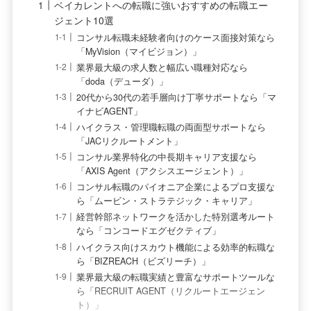
ベイカレントへの転職に強いおすすめの転職エー
ジェント10選
コンサル転職未経験者向けのケース面接対策なら
「MyVision（マイビジョン）」
業界最大級の求人数と幅広い職種対応なら
「doda（デューダ）」
20代から30代の若手層向け丁寧サポートなら「マ
イナビAGENT」
ハイクラス・管理職転職の両面型サポートなら
「JACリクルートメント」
コンサル業界特化の中長期キャリア支援なら
「AXIS Agent（アクシスエージェント）」
コンサル転職のパイオニア企業によるプロ支援な
ら「ムービン・ストラテジック・キャリア」
経営幹部ネットワークを活かした特別選考ルート
なら「コンコードエグゼクティブ」
ハイクラス向けスカウト機能による効率的転職な
ら「BIZREACH（ビズリーチ）」
業界最大級の転職実績と豊富なサポートツールな
ら「RECRUIT AGENT（リクルートエージェン
ト）」