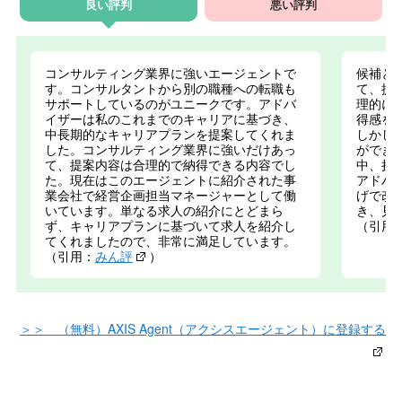
良い評判
悪い評判
コンサルティング業界に強いエージェントで
候補と
す。コンサルタントから別の職種への転職も
て、提
サポートしているのがユニークです。アドバ
理的に
イザーは私のこれまでのキャリアに基づき、
得感を
中長期的なキャリアプランを提案してくれま
しかし
した。コンサルティング業界に強いだけあっ
ができ
て、提案内容は合理的で納得できる内容でし
中、担
た。現在はこのエージェントに紹介された事
アドバ
業会社で経営企画担当マネージャーとして働
げで改
いています。単なる求人の紹介にとどまら
き、見
ず、キャリアプランに基づいて求人を紹介し
（引用
てくれましたので、非常に満足しています。
（引用：
みん評
）
＞＞ （無料）AXIS Agent（アクシスエージェント）に登録する