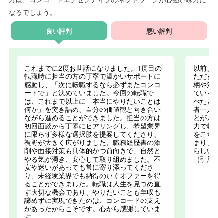
なるでしょう。
良い評判
悪い評判
これまでに2度お世話になりました。1度目の
以前、
転職時に担当の方の丁寧で温かいサポートに
ただき
感動し、「次に転職するなら必ずまたコンコ
柄や対
ードで」と決めていました。今回の転職で
ている
は、これまで以上に「本当にやりたいことは
べたと
何か」を突き詰め、自分の価値観と向き合い
者一人
ながら進めることができました。担当の方は
とがよ
初回面談から丁寧にヒアリングし、希望業界
力で転
に限らず多様な選択肢を提案してくださり、
をこち
視野が大きく広がりました。職務経歴書の添
まり、
削や面接対策も具体的かつ前向きで、自然と
らしい
やる気が湧き、安心して取り組めました。不
（引用
安や迷いがあっても常に寄り添ってくださ
り、未経験業界でも納得のいくオファーを得
ることができました。転職は人生を見つめ直
す大切な機会であり、やりたいことも年収も
諦めずに実現できたのは、コンコードの支え
があったからこそです。心から感謝していま
す。