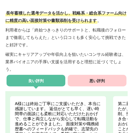
長年蓄積した選考データを活かし、戦略系・総合系ファーム向け
に精度の高い面接対策や書類添削を受けられます
。
利用者からは「終始つきっきりのサポートと、転職後のフォロー
まで徹底してもらえた」という口コミも多く安心して挑戦できた
と好評です。
確実にキャリアアップや年収向上を狙いたいコンサル経験者は、
業界パイオニアの手厚い支援を活用すると理想に近づくでしょ
う。
良い評判
悪い評判
A様には終始ご丁寧にご支援いただき、本当に
第二新
感謝しています。 返信がとても早く、遅い時
たが、
間帯の面談にも柔軟に対応いただけたおかげ
削、壁
で、仕事と両立しながら安心して転職活動を
き合っ
進めることができました。 面接対策や職務経
おかげ
歴書へのフィードバックも的確で、志望先の
ことが