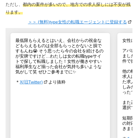
ただし、
都内の案件が多いので、地方での求人探しには不安が残
ります。
＞＞ (無料)type女性の転職エージェントに登録する
最低限もらえるとはいえ、会社からの祝金な
女性に
どもらえるものは全部もらっとかないと損で
アパレ
すもんね😭 そう思ったら今の会社を続けるの
ました
が安牌ですけど…わたしは女の転職typeサイ
件で探
トで探して転職しました！女性が働きやすい
福利厚生など揃った会社が気持ち多いような
他の転
気がして笑 ぜひご参考までに✨
求人は
た求人
＊
X(旧Twitter)
より抜粋
しみた
ったで
また正
選択で
短期間
の対応
きまし