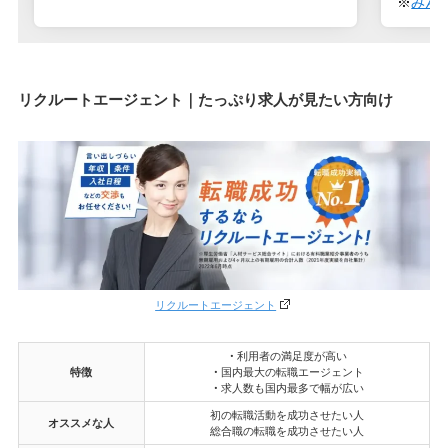
※
みん
リクルートエージェント｜たっぷり求人が見たい方向け
リクルートエージェント
・
利用者の満足度が高い
特徴
・
国内最大の転職エージェント
・
求人数も国内最多で幅が広い
初の転職活動を成功させたい人
オススメな人
総合職の転職を成功させたい人