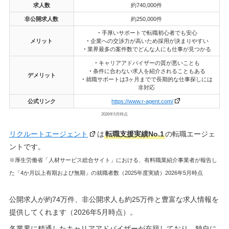
求人数
約740,000件
非公開求人数
約250,000件
・
手厚いサポートで転職初心者でも安心
メリット
・
企業への交渉力が高いため採用が決まりやすい
・
業界最多の案件数でどんな人にも仕事が見つかる
・
キャリアアドバイザーの質が悪いことも
・
条件に合わない求人を紹介されることもある
デメリット
・
就職サポートは3ヶ月までで長期的な仕事探しには
非対応
公式リンク
https://www.r-agent.com/
2026年5月時点
リクルートエージェント
は
転職支援実績No.1
の転職エージェ
ントです。
※厚生労働省「人材サービス総合サイト」における、有料職業紹介事業者が報告し
た「4か月以上有期および無期」の就職者数（2025年度実績）2026年5月時点
公開求人が約74万件、非公開求人も約25万件と豊富な求人情報を
提供してくれます（2026年5月時点）。
各業界に精通したキャリアアドバイザーが在籍しており、独自に