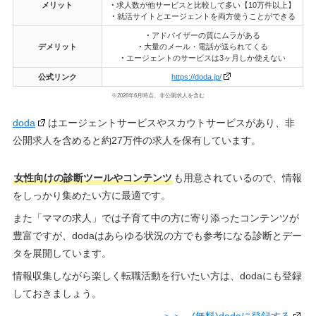
メリット
・
求人数が他サービスと比較して多い【10万件以上】
・
就活サイトとエージェントを両方使うことができる
・
アドバイザーの質にムラがある
デメリット
・
大量のメール・電話が送られてくる
・
エージェントのサービスは3ヶ月しか使えない
公式リンク
https://doda.jp/
※2026年6月時点、非公開求人を含む
doda
はエージェントサービスやスカウトサービスがあり、非
公開求人を含めると約27万件の求人を保有しています。
女性向けの診断ツールやコンテンツ
も用意されているので、情報
をしっかり集めたい方に最適です。
また「ママの求人」では子育て中の方に寄り添ったコンテンツが
豊富ですが、dodaはあらゆる状況の方でも参考になる診断とデー
タを展開しています。
情報収集しながら楽しく転職活動を行いたい方は、dodaにも登録
しておきましょう。
＞＞ (無料)dodaに登録する