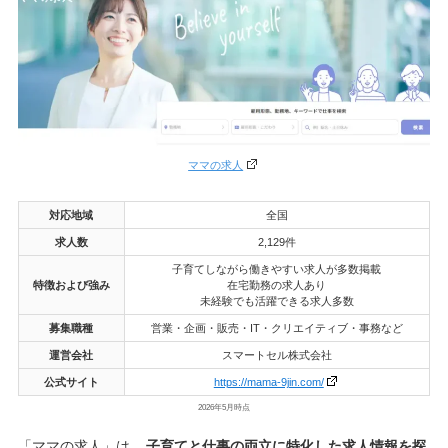
ママの求人
対応地域
全国
求人数
2,129件
子育てしながら働きやすい求人が多数掲載
特徴および強み
在宅勤務の求人あり
未経験でも活躍できる求人多数
募集職種
営業・企画・販売・IT・クリエイティブ・事務など
運営会社
スマートセル株式会社
公式サイト
https://mama-9jin.com/
2026年5月時点
「ママの求人」は、
子育てと仕事の両立に特化した求人情報を探