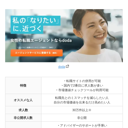
doda
・
転職サイトの併用が可能
特徴
・
国内で2番目に求人数が多い
・
市場価値チェックツールが利用可能
転職先とのミスマッチを減らしたい人
オススメな人
自分の市場価値を出来るだけ高めたい人
求人数
30万件以上※
非公開求人数
非公開
・
アドバイザーのサポートが手厚い