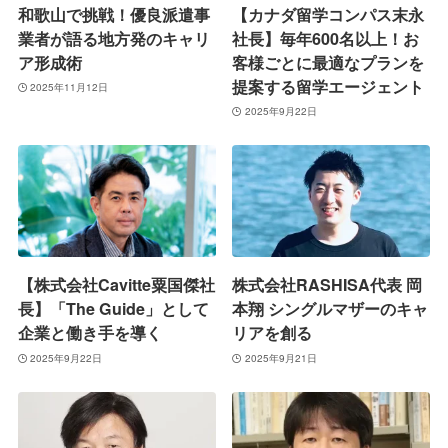
和歌山で挑戦！優良派遣事
【カナダ留学コンパス末永
業者が語る地方発のキャリ
社長】毎年600名以上！お
ア形成術
客様ごとに最適なプランを
提案する留学エージェント
2025年11月12日
2025年9月22日
【株式会社Cavitte粟国傑社
株式会社RASHISA代表 岡
長】「The Guide」として
本翔 シングルマザーのキャ
企業と働き手を導く
リアを創る
2025年9月22日
2025年9月21日