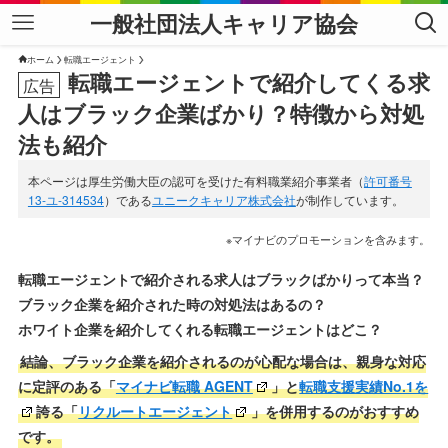
一般社団法人キャリア協会
ホーム
転職エージェント
転職エージェントで紹介してくる求
人はブラック企業ばかり？特徴から対処
法も紹介
本ページは厚生労働大臣の認可を受けた有料職業紹介事業者（
許可番号
13-ユ-314534
）である
ユニークキャリア株式会社
が制作しています。
※マイナビのプロモーションを含みます。
転職エージェントで紹介される求人はブラックばかりって本当？
ブラック企業を紹介された時の対処法はあるの？
ホワイト企業を紹介してくれる転職エージェントはどこ？
結論、ブラック企業を紹介されるのが心配な場合は、親身な対応
に定評のある「
マイナビ転職 AGENT
」と
転職支援実績No.1を
誇る「
リクルートエージェント
」を併用するのがおすすめ
です。