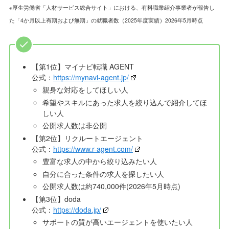
※厚生労働省「人材サービス総合サイト」における、有料職業紹介事業者が報告し
た「4か月以上有期および無期」の就職者数（2025年度実績）2026年5月時点
【第1位】マイナビ転職 AGENT
公式：
https://mynavi-agent.jp/
親身な対応をしてほしい人
希望やスキルにあった求人を絞り込んで紹介してほ
しい人
公開求人数は非公開
【第2位】リクルートエージェント
公式：
https://www.r-agent.com/
豊富な求人の中から絞り込みたい人
自分に合った条件の求人を探したい人
公開求人数は約740,000件(2026年5月時点)
【第3位】doda
公式：
https://doda.jp/
サポートの質が高いエージェントを使いたい人