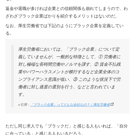
返金や退職が多ければ企業との信頼関係も崩れてしまうので、わ
ざわざブラック企業ばかりを紹介するメリットはないのだ。
なお、厚生労働省では下記のようにブラック企業を定義してい
る。
厚生労働省においては、「ブラック企業」について定
義していませんが、一般的な特徴として、① 労働者に
対し極端な長時間労働やノルマを課す、② 賃金不払残
業やパワーハラスメントが横行するなど企業全体のコ
ンプライアンス意識が低い、③ このような状況下で労
働者に対し過度の選別を行う、などと言われていま
す。
※引用：
「ブラック企業」ってどんな会社なの？｜厚生労働省
ただし同じ求人でも「ブラックだ」と感じる人もいれば、「自分
に合っている」と感じる人もいるだろう。