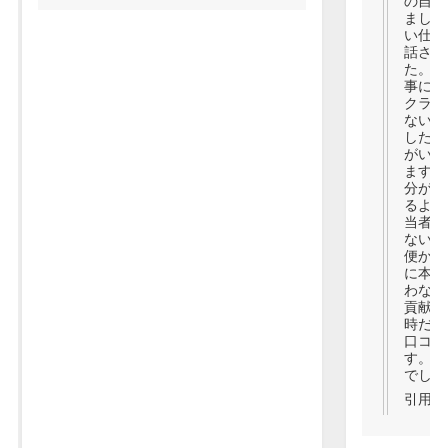
の自己
ました
い仕事
話され
た。 
事にし
クライ
ない転
した際
がいや
ますよ
分がだ
るよう
当者と
ないな
便かも
に本音
わない
貢献を
時だけ
口コミ
す。わ
でしょ
引用：