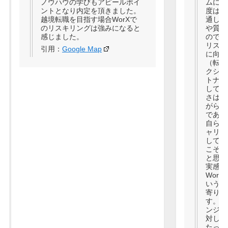
ノウハウの学びもアピールポイ
ムに沿
ントとなり内定を頂きました。
度は学
越境転職を目指す場合WorXで
通して
のリスキリングは強みになると
や質問
感じました。
ので安
リスキ
引用：
Google Map
に向け
（転職
クシー
トナー
してい
さはあ
がらの
である
自ら考
ャリア
して深
こそ、
と思い
実感す
Wor
いう意
寄り添
す。未
ンジに
対して
たって