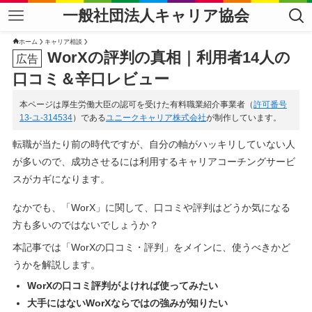
一般社団法人キャリア協会
ホーム
キャリア相談
WorXの評判の真相｜利用者14人の
口コミ＆辛口レビュー
本ページは厚生労働大臣の認可を受けた有料職業紹介事業者（
許可番号
13-ユ-314534
）である
ユニークキャリア株式会社
が制作しています。
転職が当たり前の時代ですが、自分の軸がハッキリしていない人
が多いので、成功させるには利用するキャリアコーチングサービ
スがカギになります。
なかでも、「WorX」に関して、口コミや評判はどうか気になる
方も多いのではないでしょうか？
本記事では「WorXの口コミ・評判」をメインに、使うべきかど
うかを解説します。
WorXの口コミ評判がよければ使ってみたい
大手にはないWorXならではの強みが知りたい