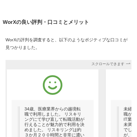
WorXの良い評判・口コミとメリット
WorXの評判を調査すると、以下のようなポジティブな口コミが
見つかりました。
スクロールできます
34歳、医療業界からの越境転
未経験
職で利用しました。 リスキリ
職が決
ングにて学び直して転職活動が
IT業
行えることが魅力的で利用を決
未満の
めました。 リスキリングは約
でした
３か月２００時間と非常に濃い
が、手