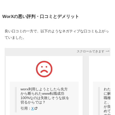
WorXの悪い評判・口コミとデメリット
良い口コミの一方で、以下のようなネガティブな口コミも上がっ
ていました。
スクロールできます
worx利用しようとしたら先方
わたし
から断られたwww転職成功
に解約
100%なのは失敗しそうな奴を
職種の
切るからでは？
と、ま
が良く
引用：
X
めてW