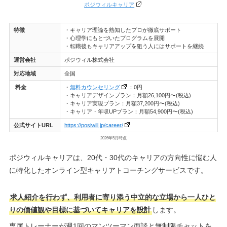
ポジウィルキャリア
特徴
・キャリア理論を熟知したプロが徹底サポート
・心理学にもとづいたプログラムを展開
・転職後もキャリアアップを狙う人にはサポートを継続
運営会社
ポジウィル株式会社
対応地域
全国
料金
・
無料カウンセリング
：0円
・キャリアデザインプラン：月額26,100円〜(税込)
・キャリア実現プラン：月額37,200円〜(税込)
・キャリア・年収UPプラン：月額54,900円〜(税込)
公式サイトURL
https://posiwill.jp/career/
2026年5月時点
ポジウィルキャリアは、20代・30代のキャリアの方向性に悩む人
に特化したオンライン型キャリアトコーチングサービスです。
求人紹介を行わず、利用者に寄り添う中立的な立場から一人ひと
りの価値観や目標に基づいてキャリアを設計
します。
専属トレーナーが週1回のマンツーマン面談と無制限チャットを