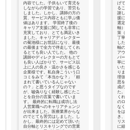
内容でした。子供もいて育児を
げでキ
しながらの学習であり、苦労も
ること
しました。しかし、講師の方の
謝して
質、サービス内容ともに学ぶ価
援にお
値はあります。 学習終了後の
選定の
キャリア支援に関しても非常に
軸）の
充実しており、とても満足いき
策（ロ
ました。キャリアディレクター
丁寧に
の菊池様にお世話になり、最後
した。
の最後まで全力で伴走してくれ
軸の設
るとても良い人でした。 他の
アウト
講師やディレクターの方もとて
パート
も良い人ばかりで、サービス以
寧にか
上に人の良さ・温かさを感じる
いただ
企業様です。私自身こういう口
りまし
コミをみて「本当かな？」「頼
理強い
まれて書いているんじゃない
思を尊
の？」と思うタイプなのです
成の上
が、嘘偽りなく経験し感じたこ
た。ま
とを自分の言葉で書いていま
くれて
す。 最終的に転職は成功し法
のロー
人営業職へのキャリアチェンジ
なく明
が出来ました。医療業界からな
をはっ
のでとても苦労はしました。し
き、非
かし、最終的には定めて頂いた
リスキ
自分軸とリスキリングでの営業
に組ん