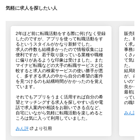
気軽に求人を探したい人
2年ほど前に転職活動をする際に何げなく登録
販売職
したのですが、アプリを使って転職活動をす
た。利
るというスタイルがかなり新鮮でした。
く求人
求人の件数も結構多かったので情報収集には
事務未
便利ですが、若干取り扱っている業種や職種
くさん
に偏りがあるような印象は受けました。また
て気に
マイナビ転職などの大手の転職サービスと比
た。
較すると求人の検索サービスの使い勝手が悪
結局私
く、多すぎる求人の中から自分の希望の案件
が、条
を見つけるのも結構時間がかかったのを覚え
いので
ています。
良かっ
最初は
それでもアプリをうまく活用すれば自分の希
ってい
望とマッチングする求人を探しやすい点や電
の職場
話で求人案内や相談をお願いできる点など、
自宅にいながら気軽に転職活動を楽しめると
みん評
ころは気に入って利用していました。
みん評
より引用