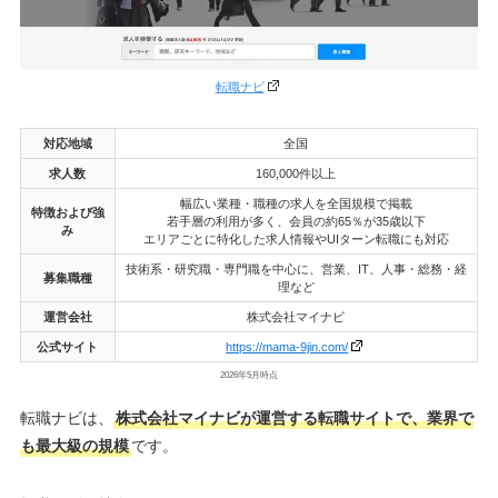
転職ナビ
対応地域
全国
求人数
160,000件以上
幅広い業種・職種の求人を全国規模で掲載
特徴および強
若手層の利用が多く、会員の約65％が35歳以下
み
エリアごとに特化した求人情報やUIターン転職にも対応
技術系・研究職・専門職を中心に、営業、IT、人事・総務・経
募集職種
理など
運営会社
株式会社マイナビ
公式サイト
https://mama-9jin.com/
2026年5月時点
転職ナビは、
株式会社マイナビが運営する転職サイトで、業界で
も最大級の規模
です。