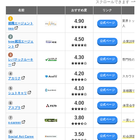
スクロールできます
名前
おすすめ度
リンク
4.90
業界トップ
公式ページ
就職エージェント
人
neo
4.50
公式ページ
type就活エージェ
企業説明会
ント
4.30
公式ページ
レバテックルーキ
専門性の高
ー
4.20
公式ページ
スカウトを
アカリク
4.10
公式ページ
首都圏での
シュトキャリ
4.00
公式ページ
体育会学生
アスプラ
3.80
公式ページ
一貫したサ
x-career
3.50
公式ページ
Social Act Caree
社会課題の