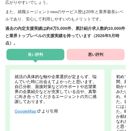
広がりやすいでしょう。
また、就職エージェントneoのサービス歴は20年と業界最長レベ
ルであり、安心して利用しやすいのもメリットです。
過去の内定支援実績は約4万5,000件、累計紹介求人数約10,000件
と業界トップレベルの支援実績を持っています（2026年5月時
点）。
良い評判
悪い評判
就活の具体的な軸や企業選択が定まらず、悩
初めて
んでいた時に出会えてよかったと思います。
間、親
自己分析、面接対策などのサポートや志望業
助かり
界の企業紹介などが充実している点や、真摯
みたい
に向き合ってくださるエージェントの方に感
れ、様
謝しております。
た。書
にはど
GoogleMap
より引用
た。時
か頼れ
なれた
と思っ