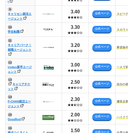
r
3.40
公式ページ
キャリセン就活エ
スピーディ
ージェント
3.30
公式ページ
スカウト型
学生転職
3.20
キャリアパーク！
公式ページ
希望条件や
就職エージェント
3.00
公式ページ
irodas新卒エージ
一人で就活
ェント
2.50
公式ページ
キャリアチケ
自分の価値
ット
2.30
公式ページ
P-CHAN就活エー
優良企業の
ジェント
2.00
公式ページ
ハイクラス
Goodfind
1.50
公式ページ
接点つくるくん
企業の優遇