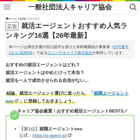
一般社団法人キャリア協会
ホーム
転職ノウハウ
就活エージェントおすすめ人気ラ
ンキング16選【26年最新】
本ページは厚生労働大臣の認可を受けた有料職業紹介事業者（
許可番号
13-ユ-314534
）である
ユニークキャリア株式会社
が制作しています。
おすすめの就活エージェントはどれ？
就活エージェントはやめとけって本当？
就活を一人で成功させられる自信がない…
結論、就活エージェント選びに迷ったら、「
就職エージェント
neo
」に登録しておきましょう。
＼キャリア協会厳選！おすすめ就活エージェントBEST3／
【第1位】
就職エージェントneo
公式：
https://s-agent.jp/