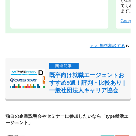
が出来
てくれ
ます。
Google
＞＞ 無料相談する
既卒向け就職エージェントお
すすめ9選！評判・比較あり |
一般社団法人キャリア協会
独自の企業説明会やセミナーに参加したいなら「type就活エ
ージェント」