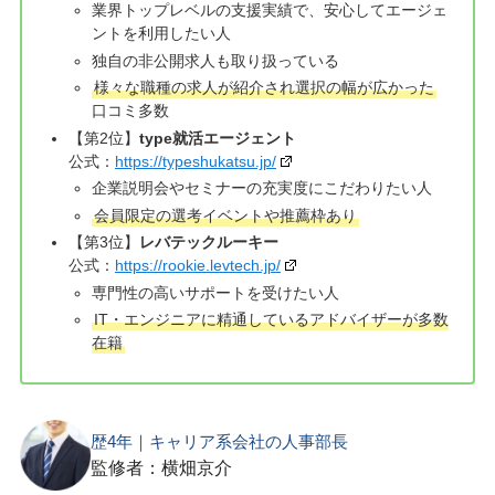
業界トップレベルの支援実績で、安心してエージェ
ントを利用したい人
独自の非公開求人も取り扱っている
様々な職種の求人が紹介され選択の幅が広かった
口コミ多数
【第2位】
type就活エージェント
公式：
https://typeshukatsu.jp/
企業説明会やセミナーの充実度にこだわりたい人
会員限定の選考イベントや推薦枠あり
【第3位】
レバテックルーキー
公式：
https://rookie.levtech.jp/
専門性の高いサポートを受けたい人
IT・エンジニアに精通しているアドバイザーが多数
在籍
歴4年｜キャリア系会社の人事部長
監修者：横畑京介