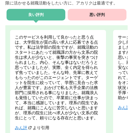
限に活かせる就職活動をしたい方に、アカリクは最適です。
良い評判
悪い評判
このサービスを利用して良かったと思う点
サーク
は、大学院生が質の高い求人に応募できる点
少し前
です。私は法学部の院生ですが、就職活動の
ました
スタートにあたって就職課の方から文系の院
ますが
生は求人が少ないと、衝撃の事実を突きつけ
思いま
られました。内心、そんな事はないだろうと
し、履
思っていましたが、実際、全く内定を得られ
安なの
ず焦っていました。そんな時、先輩に教えて
ってい
もらったのがこのエージェントです。ターゲ
れて、
ットを院生に絞っていて、学歴に見合った求
をオス
人が豊富です。おかげで私も大手企業の法務
状況も
部門に採用される事になりました。就職浪人
手厚く
も覚悟していたので、卒業前に仕事が決まっ
助かり
て、本当に感謝しています。理系の院生であ
みん評
れば、就職にこんなに苦労しないと思います
が、理系の院生に比べ求人が少ない文系の院
生にとって、頼りになる存在だと思います。
みん評
より引用