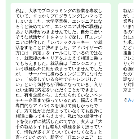
私は、大学でプログラミングの授業を専攻し
就活エ
ていて、すっかりプログラミングにハマって
が、こち
しまいました。大学卒業後、エンジニアにな
業界に
ろうと決めていて、エンジニア以外の職種は
います
あまり興味がわきませんでした。自分に合い
るので
そうな就活サイトをネットで探し、ITエンジ
分に合
ニアに特化した「レバテックルーキー」で就
た求人
活をすることに決めました。アドバイザーの
なども
方には「内定」をゴールにしているのではな
担当し
く、就職後のキャリアをふまえて相談に乗っ
フレン
てもらえました。就活前は「エンジニア」と
りがち
いう職種以外に軸が決まっていませんでした
心強か
が、「サーバーに携わるエンジニアになりた
たので
い」「成長している会社でチャレンジした
話など
い」という気持ちが明確になっていき、入り
り対面
たい企業に内定をいただくことができまし
京まで
た。有名企業から、まだ知られていないベン
※
みん
チャー企業まで扱っているため、幅広く且つ
専門的なアドバイスを頂けて嬉しかったで
す。方向性がまだ決まっていなくても親身に
相談に乗ってもらえます。私は他の就活サイ
トを使わずに就活したのですが、友人は「大
手の就活サイトは幅広い職種を多く扱ってい
て、情報が多すぎてついていけなくなる」と
言っていたので、新卒で「ITエンジニア」に