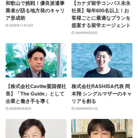
和歌山で挑戦！優良派遣事
【カナダ留学コンパス末永
業者が語る地方発のキャリ
社長】毎年600名以上！お
ア形成術
客様ごとに最適なプランを
提案する留学エージェント
2025年11月12日
2025年9月22日
【株式会社Cavitte粟国傑社
株式会社RASHISA代表 岡
長】「The Guide」として
本翔 シングルマザーのキャ
企業と働き手を導く
リアを創る
2025年9月22日
2025年9月21日