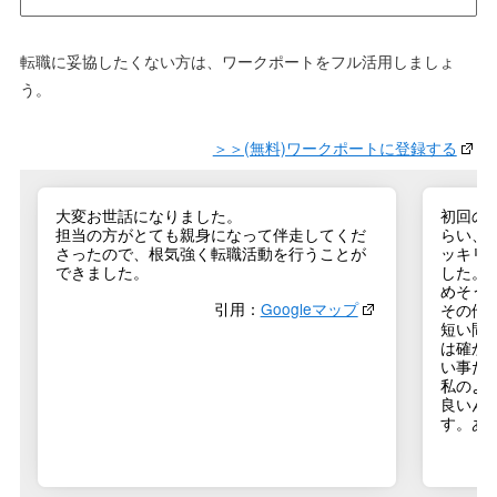
転職に妥協したくない方は、ワークポートをフル活用しましょ
う。
＞＞(無料)ワークポートに登録する
大変お世話になりました。
初回の
担当の方がとても親身になって伴走してくだ
らい、
さったので、根気強く転職活動を行うことが
ッキリ
できました。
した。
めそう
引用：
Googleマップ
その他
短い間
は確か
い事だ
私のよ
良いん
す。あ