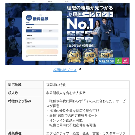
福岡転職プラス
対応地域
福岡県に特化
求人数
非公開求人を含む求人多数
特徴および強み
・職種や年代に関わらず「その人に合わせた」サービ
スが得意
・福岡の優良企業を幅広く紹介可能
・最短1週間での内定獲得サポート
・オンライン面談も可能
・転職と同時に不動産仲介も可能
募集職種
エグゼクティブ・経営・企画、営業・カスタマーサク