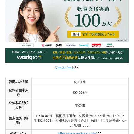
ワークポート
福岡の求人数
6,091件
全体公開求人
135,088件
数
全体非公開求
非公開
人数
〒810-0001 福岡県福岡市中央区天神1-3-38 天神121ビル5F
拠点住所（福
〒802-0003 福岡県北九州市小倉北区米町1-3-1 明治安田生命
岡）
北九州ビル5F
公式サイト
https://www.workport.co.jp/