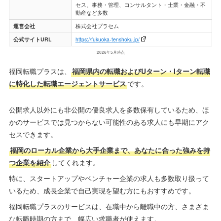
セス、事務・管理、コンサルタント・士業・金融・不
動産など多数
運営会社
株式会社プラセム
公式サイトURL
https://fukuoka-tenshoku.jp/
2026年5月時点
福岡転職プラスは、
福岡県内の転職およびUターン・Iターン転職
に特化した転職エージェントサービス
です。
公開求人以外にも非公開の優良求人を多数保有しているため、ほ
かのサービスでは見つからない可能性のある求人にも早期にアク
セスできます。
福岡のローカル企業から大手企業まで、あなたに合った強みを持
つ企業を紹介
してくれます。
特に、スタートアップやベンチャー企業の求人も多数取り扱って
いるため、成長企業で自己実現を望む方にもおすすめです。
福岡転職プラスのサービスは、在職中から離職中の方、さまざま
な転職時期の方まで、幅広い求職者が使えます。