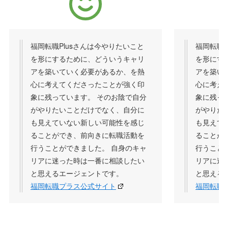
福岡転職Plusさんは今やりたいこと
福岡転職P
を形にするために、どういうキャリ
を形にす
アを築いていく必要があるか、を熱
アを築い
心に考えてくださったことが強く印
心に考え
象に残っています。 そのお陰で自分
象に残っ
がやりたいことだけでなく、自分に
がやりた
も見えていない新しい可能性を感じ
も見えて
ることができ、前向きに転職活動を
ることが
行うことができました。 自身のキャ
行うこと
リアに迷った時は一番に相談したい
リアに迷
と思えるエージェントです。
と思える
福岡転職プラス公式サイト
福岡転職