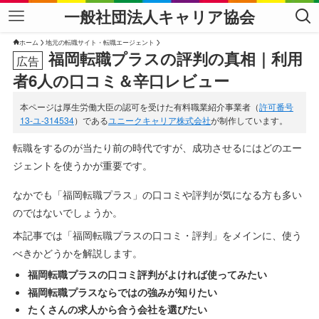
一般社団法人キャリア協会
ホーム
地元の転職サイト・転職エージェント
福岡転職プラスの評判の真相｜利用
者6人の口コミ＆辛口レビュー
本ページは厚生労働大臣の認可を受けた有料職業紹介事業者（
許可番号
13-ユ-314534
）である
ユニークキャリア株式会社
が制作しています。
転職をするのが当たり前の時代ですが、成功させるにはどのエー
ジェントを使うかが重要です。
なかでも「福岡転職プラス」の口コミや評判が気になる方も多い
のではないでしょうか。
本記事では「福岡転職プラスの口コミ・評判」をメインに、使う
べきかどうかを解説します。
福岡転職プラスの口コミ評判がよければ使ってみたい
福岡転職プラスならではの強みが知りたい
たくさんの求人から合う会社を選びたい