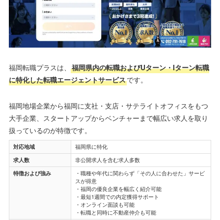
福岡転職プラスは、
福岡県内の転職およびUターン・Iターン転職
に特化した転職エージェントサービス
です。
福岡地場企業から福岡に支社・支店・サテライトオフィスをもつ
大手企業、スタートアップからベンチャーまで幅広い求人を取り
扱っているのが特徴です。
対応地域
福岡県に特化
求人数
非公開求人を含む求人多数
特徴および強み
・職種や年代に関わらず「その人に合わせた」サービ
スが得意
・福岡の優良企業を幅広く紹介可能
・最短1週間での内定獲得サポート
・オンライン面談も可能
・転職と同時に不動産仲介も可能