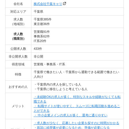
会社名
株式会社千葉キャリ
対応エリア
千葉県
求人数
千葉県385件
（地域別）
東京都36件
営業職91件
求人数
事務系62件
（職業別）
IT系20件
公開求人数
433件
非公開求人数
非公開
得意領域
営業職・事務系・IT系
千葉県で働きたい人・千葉県から通勤できる範囲で働きたい
特徴
人向け
・千葉県内の求人を探している人
おすすめの人
・千葉県に移住しようと考えている人
・未経験OKの求人が多く、特別なスキルや経験がなくても転
職できる
メリット
・ 転職サイトが使いやすく、スムーズに転職活動を進めるこ
とができる
・ 中小企業メインの求人が多く、選考に通りやすい
・求人数が少なく、応募したい企業を探すのに時間がかかる
・面談に経歴書が必要になるため、準備が必要になる