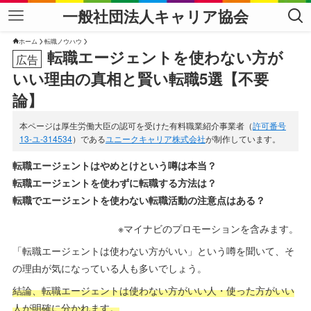
一般社団法人キャリア協会
ホーム
転職ノウハウ
転職エージェントを使わない方が
いい理由の真相と賢い転職5選【不要
論】
本ページは厚生労働大臣の認可を受けた有料職業紹介事業者（
許可番号
13-ユ-314534
）である
ユニークキャリア株式会社
が制作しています。
転職エージェントはやめとけという噂は本当？
転職
エージェントを使わずに転職する方法は？
転職でエージェントを使わない転職活動の注意点はある？
※マイナビのプロモーションを含みます。
「転職エージェントは使わない方がいい」という噂を聞いて、そ
の理由が気になっている人も多いでしょう。
結論、転職エージェントは使わない方がいい人・使った方がいい
人が明確に分かれます。