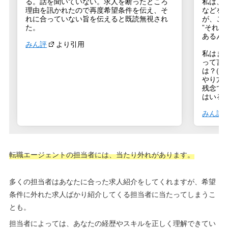
る。話を聞いていない。求人を断ったところ
私は、
理由を訊かれたので再度希望条件を伝え、そ
などを
れに合っていない旨を伝えると既読無視され
が、こ
た。
”それ
あるん
みん評
より引用
私はま
って言
は？(笑
やり方
残念で
はいる
みん評
転職エージェントの担当者には、当たり外れがあります。
多くの担当者はあなたに合った求人紹介をしてくれますが、希望
条件に外れた求人ばかり紹介してくる担当者に当たってしまうこ
とも。
担当者によっては、あなたの経歴やスキルを正しく理解できてい