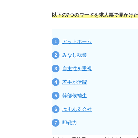
以下の7つのワードを求人票で見かけ
アットホーム
みなし残業
自主性を重視
若手が活躍
幹部候補生
歴史ある会社
即戦力