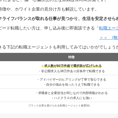
特徴や、ホワイト企業の見分け方も解説しています。
クライフバランスが取れる仕事が見つかり、生活を安定させら
ピード転職したい方は、申し込み後に即面談できる「
転職エージ
＞＞ (無
きる下記の転職エージェントも利用してみてはいかがでしょう
特徴
・求人数が80万件超で選択肢が広げられる
・非公開求人も38万件あり好条件で転職できる
・アドバイザーのヒアリングが丁寧で安心できる
・自分の強みを知ったうえで転職できる
・求職者と企業担当が同じなので内部情報がわかる
・ハイクラスの求人にも強い
ブラック企業を避けられる転職エージェント厳選3社