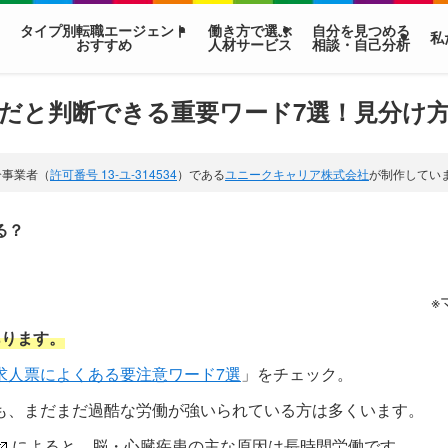
タイプ別転職エージェント
働き方で選ぶ
自分を見つめる
私
おすすめ
人材サービス
相談・自己分析
だと判断できる重要ワード7選！見分け
介事業者（
許可番号 13-ユ-314534
）である
ユニークキャリア株式会社
が制作してい
る？
※
あります。
求人票によくある要注意ワード7選
」をチェック。
も、まだまだ過酷な労働が強いられている方は多くいます。
によると、脳・心臓疾患の主な原因は長時間労働です。