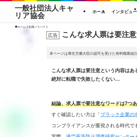
一般社団法人キャ
ホーム
インタビュー
リア協会
ホーム
転職ノウハウ
こんな求人票は要注意
本ページは厚生労働大臣の認可を受けた有料職業紹
こんな求人票は要注意という内容はあ
絶対に転職で失敗したくない…
結論、求人票で要注意なワードは7つ
すぐ確認したい方は「
ブラック企業の
コンプライアンスが重視される時代で
実際、
過労死等防止調査研究センター