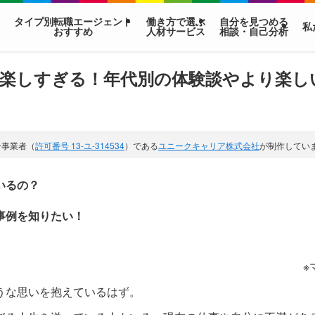
タイプ別転職エージェント
働き方で選ぶ
自分を見つめる
私
おすすめ
人材サービス
相談・自己分析
楽しすぎる！年代別の体験談やより楽し
介事業者（
許可番号 13-ユ-314534
）である
ユニークキャリア株式会社
が制作してい
いるの？
事例を知りたい！
※
うな思いを抱えているはず。