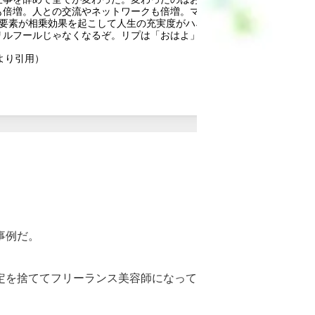
も倍増。人との交流やネットワークも倍増。マネー、タイム、リレーシ
の要素が相乗効果を起こして人生の充実度がハネ上がる。よし!来年はこ
リルフールじゃなくなるぞ。リプは「おはよ」でOK。
より引用）
事例だ。
定を捨ててフリーランス美容師になって